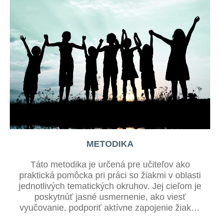
METODIKA
Táto metodika je určená pre učiteľov ako
praktická pomôcka pri práci so žiakmi v oblasti
jednotlivých tematických okruhov. Jej cieľom je
poskytnúť jasné usmernenie, ako viesť
vyučovanie, podporiť aktívne zapojenie žiakov
a zároveň im pomôcť lepšie porozumieť