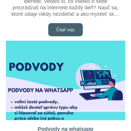
identite. Vedieš si, čo všetko o sebe
prezrádzaš na internete každý deň? Nauč sa,
ktoré údaje nikdy nezdieľať a ako myslieť skôr,
než klikneš!
Čítať viac
Podvody na whatsapp