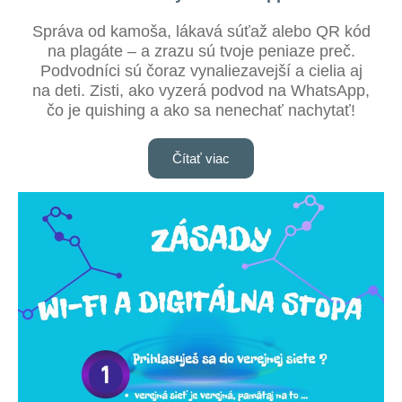
Správa od kamoša, lákavá súťaž alebo QR kód
na plagáte – a zrazu sú tvoje peniaze preč.
Podvodníci sú čoraz vynaliezavejší a cielia aj
na deti. Zisti, ako vyzerá podvod na WhatsApp,
čo je quishing a ako sa nenechať nachytať!
Čítať viac