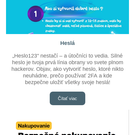
Heslá
„Heslo123" nestačí – a útočníci to vedia. Silné
heslo je tvoja prvá línia obrany vo svete plnom
hackerov. Objav, ako vytvoriť heslo, ktoré nikto
neuhádne, prečo používať 2FA a kde
bezpečne uložiť všetky svoje heslá!
Čítať viac