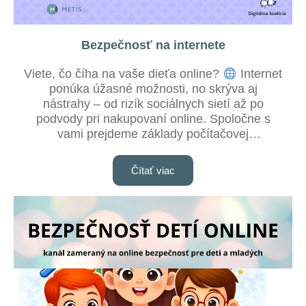
Bezpečnosť na internete
Viete, čo číha na vaše dieťa online?
Internet
ponúka úžasné možnosti, no skrýva aj
nástrahy – od rizík sociálnych sietí až po
podvody pri nakupovaní online. Spoločne s
vami prejdeme základy počítačovej
bezpečnosti, ukážeme, ako bezpečne surfovať,
nakupovať, a čo si myslieť o umelej inteligencii
Čítať viac
– jednoducho a zrozumiteľne pre deti aj
rodičov!