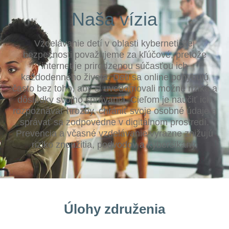
Naša vízia
Vzdelávanie detí v oblasti kybernetickej
bezpečnosti považujeme za kľúčové, pretože
internet je prirodzenou súčasťou ich
každodenného života. Deti sa online pohybujú
často bez toho, aby si uvedomovali možné riziká a
dôsledky svojho správania. Cieľom je naučiť ich
rozpoznávať hrozby, chrániť svoje osobné údaje a
správať sa zodpovedne v digitálnom prostredí.
Prevencia a včasné vzdelávanie výrazne znižujú
riziko zneužitia, podvodov a kyberšikany.
Úlohy združenia